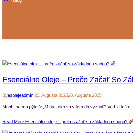
/
Blog
Esenciálne Oleje – Prečo Začať So Z
By
Esolejeadmin
20. Augusta 2025
20. Augusta 2025
Mnohí sa ma pýtajú: „Mirka, ako sa v tom dá vyznať? Veď je toľk
Read More
Esenciálne oleje – prečo začať so základnou sadou?