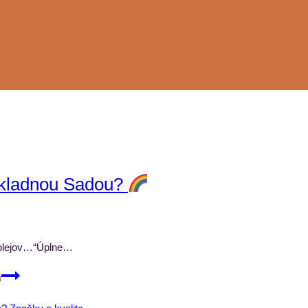
ákladnou Sadou?
o olejov…“Úplne…