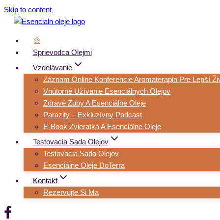
Skip to content
Sprievodca Olejmi
Vzdelávanie
Záznam Online Konferencie Aromaterapia Pre Lepší Ži
Vnútorné Užívanie Esenciálnych Olejov
Zdravé Zuby A Esenciálne Oleje
Parazity – Exkluzívny Podcast
E-Book Zvieratká A Esenciálne Oleje
Testovacia Sada Olejov
Testovacia Sada Olejov
Esenciálne Oleje DoTerra
Kontakt
Rezervujte Si Ma